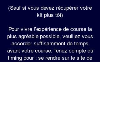
(Sauf si vous devez récupérer votre
kit plus tôt)
Pour vivre l’expérience de course la
plus agréable possible, veuillez vous
accorder suffisamment de temps
avant votre course. Tenez compte du
timing pour : se rendre sur le site de
l’événement, se garer, respirer
profondément et se mettre dans son
rythme !
Remarque : Il n'y aura pas
d'inscription le jour de l'événement.